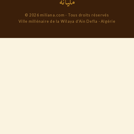
مليانة
© 2026 miliana.com · Tous droits réservés
Ville millénaire de la Wilaya d'Aïn Defla · Algérie