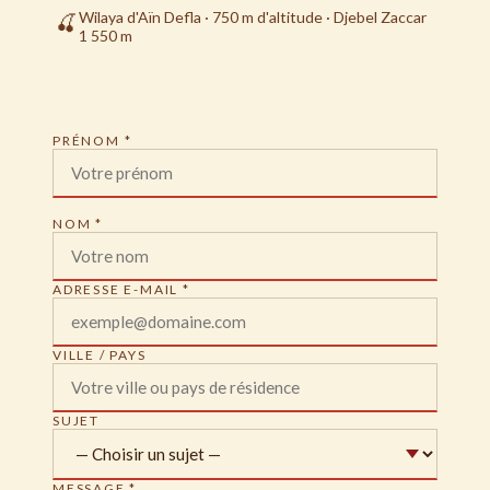
Wilaya d'Aïn Defla · 750 m d'altitude · Djebel Zaccar
🍒
1 550 m
PRÉNOM *
NOM *
ADRESSE E-MAIL *
VILLE / PAYS
SUJET
MESSAGE *