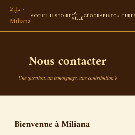
مليانة ·
LA
ACCUEIL
HISTOIRE
GÉOGRAPHIE
CULTURE
Miliana
VILLE
Nous contacter
Une question, un témoignage, une contribution ?
Bienvenue à Miliana