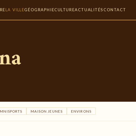
RE
LA VILLE
GÉOGRAPHIE
CULTURE
ACTUALITÉS
CONTACT
ana
MNISPORTS
MAISON JEUNES
ENVIRONS