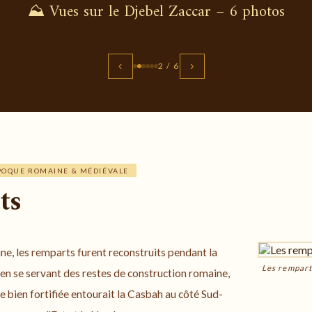
⛰️ Vues sur le Djebel Zaccar – 6 photos
‹
›
2 / 6
ÉPOQUE ROMAINE & MÉDIÉVALE
ts
e, les remparts furent reconstruits pendant la
Les rempart
 en se servant des restes de construction romaine,
ne bien fortifiée entourait la Casbah au côté Sud-