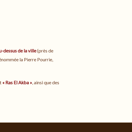
-dessus de la ville
(près de
 dénommée la Pierre Pourrie,
it
« Ras El Akba »
, ainsi que des