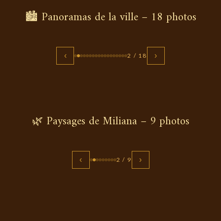
🏙️ Panoramas de la ville – 18 photos
‹
›
2 / 18
🌿 Paysages de Miliana – 9 photos
‹
›
2 / 9