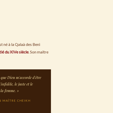
t né à la Qalaà des Beni
ié du XIVe siècle
. Son maître
 que Dieu m'accorde d'être
nfidèle, le juste et le
t la femme. »
N MAÎTRE CHEIKH