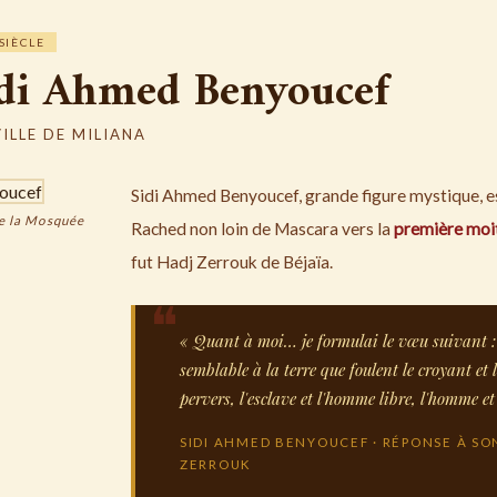
SIÈCLE
di Ahmed Benyoucef
VILLE DE MILIANA
Sidi Ahmed Benyoucef, grande figure mystique, es
de la Mosquée
Rached non loin de Mascara vers la
première moit
fut Hadj Zerrouk de Béjaïa.
« Quant à moi… je formulai le vœu suivant :
semblable à la terre que foulent le croyant et l'i
pervers, l'esclave et l'homme libre, l'homme e
SIDI AHMED BENYOUCEF · RÉPONSE À SO
ZERROUK