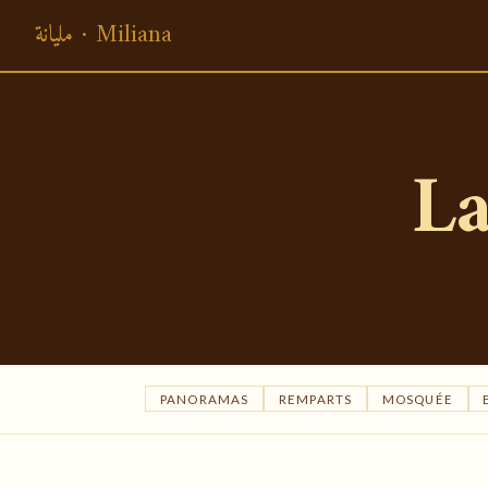
مليانة · Miliana
La
PANORAMAS
REMPARTS
MOSQUÉE