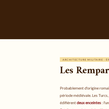
le
Djebel
Zaccar
–
2
ARCHITECTURE MILITAIRE · 
Les Rempar
Probablement d'origine romain
période médiévale. Les Turcs,
édifièrent
deux enceintes
: l'u