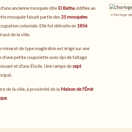
e d'une ancienne mosquée dite
El Batha
, édifiée au
L'horloge de
ette mosquée faisait partie des
25 mosquées
ccupation coloniale. Elle fut détruite en
1856
racé de la ville.
ce minaret de type maghrébin est érigé sur une
ée d'une petite coupolette avec épi de faîtage
issant et d'une Étoile. Une rampe de
sept
cipal.
e de la ville, à proximité de la
Maison de l'Émir
.
ique
.