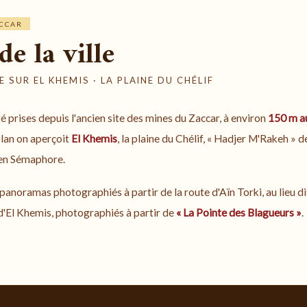
ACCAR
e la ville
E SUR EL KHEMIS · LA PLAINE DU CHÉLIF
 prises depuis l'ancien site des mines du Zaccar, à environ
150 m au
plan on aperçoit
El Khemis
, la plaine du Chélif, « Hadjer M'Rakeh »
cien Sémaphore.
anoramas photographiés à partir de la route d'Aïn Torki, au lieu d
t d'El Khemis, photographiés à partir de
« La Pointe des Blagueurs »
.