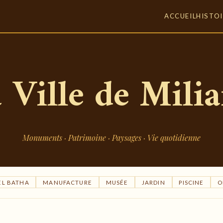
ACCUEIL
HISTOI
 Ville de Mili
Monuments · Patrimoine · Paysages · Vie quotidienne
EL BATHA
MANUFACTURE
MUSÉE
JARDIN
PISCINE
O