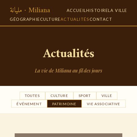
مليانة · Miliana
ACCUEIL
HISTOIRE
LA VILLE
GÉOGRAPHIE
CULTURE
ACTUALITÉS
CONTACT
Actualités
La vie de Miliana au fil des jours
TOUTES
CULTURE
SPORT
VILLE
ÉVÉNEMENT
PATRIMOINE
VIE ASSOCIATIVE